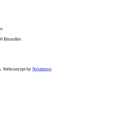
es
00 Bruxelles
vés. Webconcept by
Nextmove
.