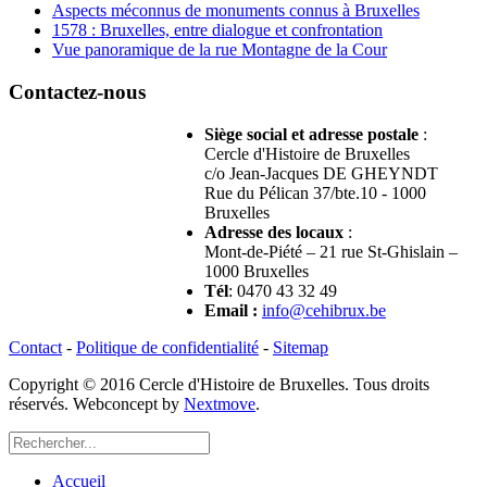
Aspects méconnus de monuments connus à Bruxelles
1578 : Bruxelles, entre dialogue et confrontation
Vue panoramique de la rue Montagne de la Cour
Contactez-nous
Siège social et adresse postale
:
Cercle d'Histoire de Bruxelles
c/o Jean-Jacques DE GHEYNDT
Rue du Pélican 37/bte.10 - 1000
Bruxelles
Adresse des locaux
:
Mont-de-Piété – 21 rue St-Ghislain –
1000 Bruxelles
Tél
: 0470 43 32 49
Email
:
info@cehibrux.be
Contact
-
Politique de confidentialité
-
Sitemap
Copyright © 2016 Cercle d'Histoire de Bruxelles. Tous droits
réservés. Webconcept by
Nextmove
.
Accueil