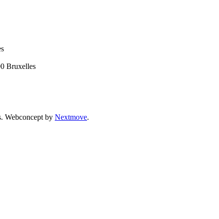
es
00 Bruxelles
vés. Webconcept by
Nextmove
.