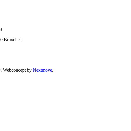
es
00 Bruxelles
vés. Webconcept by
Nextmove
.