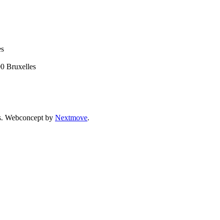
es
00 Bruxelles
vés. Webconcept by
Nextmove
.