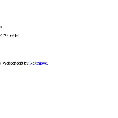
es
00 Bruxelles
vés. Webconcept by
Nextmove
.