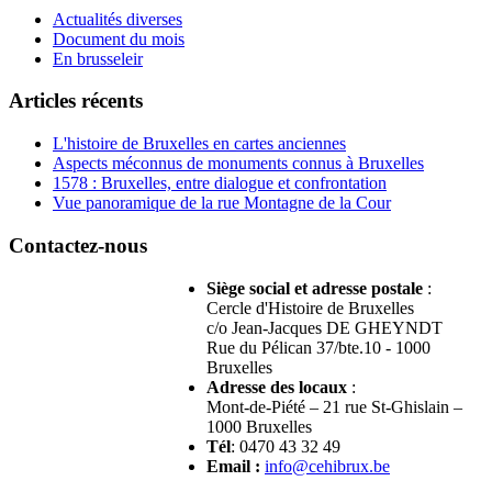
Actualités diverses
Document du mois
En brusseleir
Articles récents
L'histoire de Bruxelles en cartes anciennes
Aspects méconnus de monuments connus à Bruxelles
1578 : Bruxelles, entre dialogue et confrontation
Vue panoramique de la rue Montagne de la Cour
Contactez-nous
Siège social et adresse postale
:
Cercle d'Histoire de Bruxelles
c/o Jean-Jacques DE GHEYNDT
Rue du Pélican 37/bte.10 - 1000
Bruxelles
Adresse des locaux
:
Mont-de-Piété – 21 rue St-Ghislain –
1000 Bruxelles
Tél
: 0470 43 32 49
Email
:
info@cehibrux.be