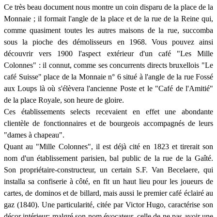
Ce très beau document nous montre un coin disparu de la place de la
Monnaie ; il formait l'angle de la place et de la rue de la Reine qui,
comme quasiment toutes les autres maisons de la rue, succomba
sous la pioche des démolisseurs en 1968. Vous pouvez ainsi
découvrir vers 1900 l'aspect extérieur d'un café "Les Mille
Colonnes" : il connut, comme ses concurrents directs bruxellois "Le
café Suisse" place de la Monnaie n° 6 situé à l'angle de la rue Fossé
aux Loups là où s'élèvera l'ancienne Poste et le "Café de l'Amitié"
de la place Royale, son heure de gloire.
Ces établissements selects recevaient en effet une abondante
clientèle de fonctionnaires et de bourgeois accompagnés de leurs
"dames à chapeau".
Quant au "Mille Colonnes", il est déjà cité en 1823 et tirerait son
nom d'un établissement parisien, bal public de la rue de la Gaîté.
Son propriétaire-constructeur, un certain S.F. Van Becelaere, qui
installa sa confiserie à côté, en fit un haut lieu pour les joueurs de
cartes, de dominos et de billard, mais aussi le premier café éclairé au
gaz (1840). Une particularité, citée par Victor Hugo, caractérise son
décor intérieur: malgré son nom évocateur, celle de ne pas avoir
une